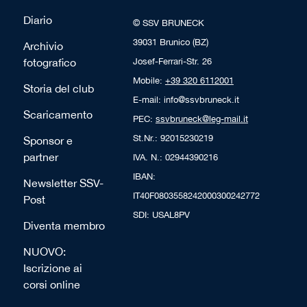
Diario
© SSV BRUNECK
39031 Brunico (BZ)
Archivio
fotografico
Josef-Ferrari-Str. 26
Mobile:
+39 320 6112001
Storia del club
E-mail: info@ssvbruneck.it
Scaricamento
PEC:
ssvbruneck@leg-mail.it
St.Nr.: 92015230219
Sponsor e
partner
IVA. N.: 02944390216
IBAN:
Newsletter SSV-
IT40F0803558242000300242772
Post
SDI: USAL8PV
Diventa membro
NUOVO:
Iscrizione ai
corsi online