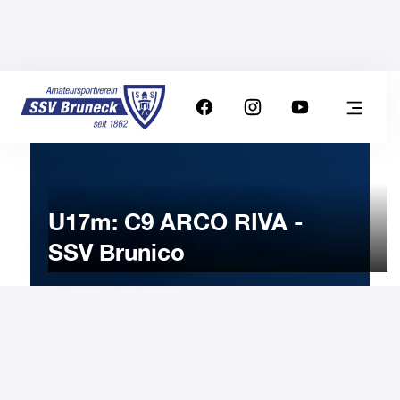
U17m: C9 ARCO RIVA -
SSV Brunico
11
DICEMBRE
2022
Domenica
11:00
-
Orologio