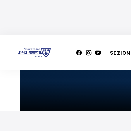
SEZION
1a Div. donne: SSV Brunic