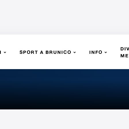
DI
I
SPORT A BRUNICO
INFO
o - PIÙ VOLLEY BZ
ME