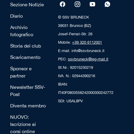
Sezione Notizie
Diario
© SSV BRUNECK
39031 Brunico (BZ)
Archivio
fotografico
Josef-Ferrari-Str. 26
Mobile:
+39 320 6112001
Storia del club
E-mail: info@ssvbruneck.it
Scaricamento
PEC:
ssvbruneck@leg-mail.it
St.Nr.: 92015230219
Sponsor e
partner
IVA. N.: 02944390216
IBAN:
Newsletter SSV-
IT40F0803558242000300242772
Post
SDI: USAL8PV
Diventa membro
NUOVO:
Iscrizione ai
corsi online