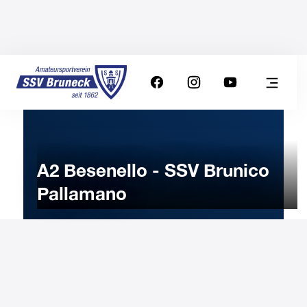
A2 Besenello - SSV Brunico
Pallamano
26
NOVEMBRE
2022
Sabato
19:00
-
12:00
Orologio