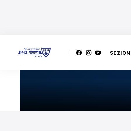
SEZION
VSS Misto: SSV Brunico - 