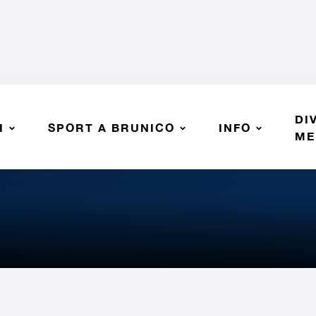
DI
I
SPORT A BRUNICO
INFO
ASV Latzfons
ME