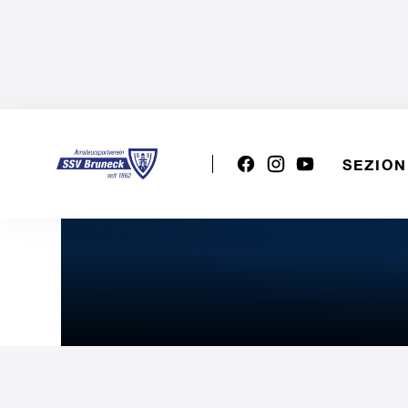
SEZION
1a Div. femminile: PIU VO