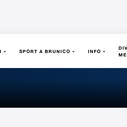
DI
I
SPORT A BRUNICO
INFO
LLEY BZ - SSV Brunico
ME