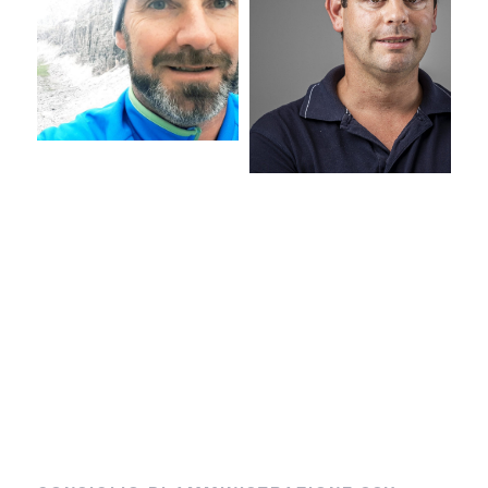
Segretario
Tesoriere
Dominic
Lukas
Faller
Crepaz
AO
RT