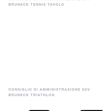
BRUNECK TENNIS TAVOLO
Capo sezione
Dietmar
Aiutanti
ML
SL
CONSIGLIO DI AMMINISTRAZIONE SSV
BRUNECK TRIATHLON
Capo sezione
Vice caposezione
Massimo
Silvia
Longo
Lacaria