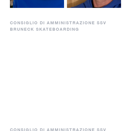
CONSIGLIO DI AMMINISTRAZIONE SSV
BRUNECK SKATEBOARDING
Capo sezione
Tesoriere
Anna
Emanuele
Vicentini
Leimgruber
DH
CONSIGLIO DI AMMINISTRAZIONE SSV