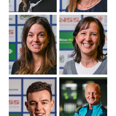
Stefanie
Ingrid
Peintner
Rofner
AH
WT
Membro del consiglio di
Membro del consiglio di
amministrazione
amministrazione
Andreas
Wilfried
Hackhofer
Tinkhauser