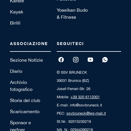
Karate
Yoseikan Budo
Kayak
& Fitness
Birilli
ASSOCIAZIONE
SEGUITECI
Sezione Notizie
Diario
© SSV BRUNECK
39031 Brunico (BZ)
Archivio
fotografico
Josef-Ferrari-Str. 26
Mobile:
+39 320 6112001
Storia del club
E-mail: info@ssvbruneck.it
Scaricamento
PEC:
ssvbruneck@leg-mail.it
St.Nr.: 92015230219
Sponsor e
partner
IVA. N.: 02944390216