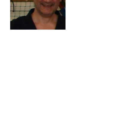
Segretario
Tesoriere
Dott. Karl
Juri
Grohe
Stolzlechner
RS
KE
Vice caposezione
Vice caposezione
Renate
Dott. Kevin
Seeber
Erlacher
WM
RP