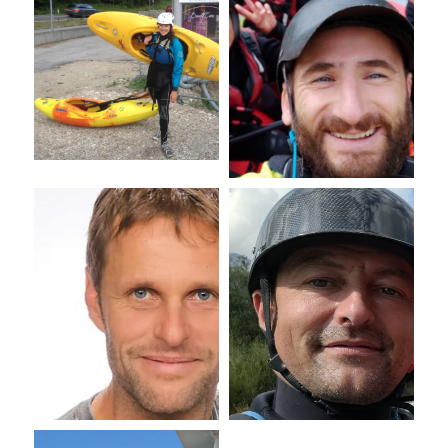
Membro del consiglio di
Membro del consiglio di
amministrazione
amministrazione
Roland
Andreas
Walch
Lahner
KT
Membro del consiglio di
amministrazione
Kurt
Thomaser