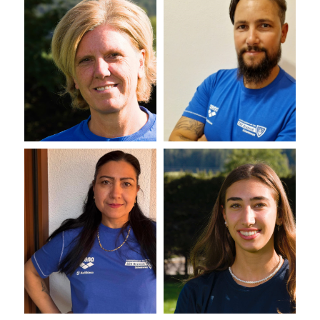
MR
GP
Tesoriere
Segretario
Manuela
Giulia
Tenda a rullo
Palanga
MK
GN
Membro del consiglio di
Membro del consiglio di
amministrazione
amministrazione
Marion
Gaia
Kofler
invidioso