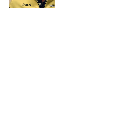
Wielander
Winkler
FI
JZ
Vice caposezione
Vice caposezione
Franziska
Josef
Innerhofer
Zingerle
HD
VO