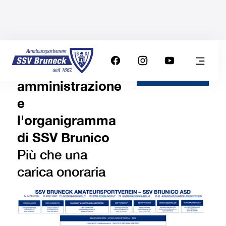
Il Consiglio di
VISUALIZZA
ORGANIGRAM
amministrazione
e
l'organigramma
di SSV Brunico
Più che una
carica onoraria