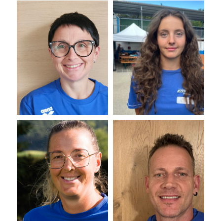
EB
MO
Membro del consiglio di
Membro del consiglio di
amministrazione
amministrazione
Evelyn
Matthias
Oberhollenzer
Oberhauser
AV
EL