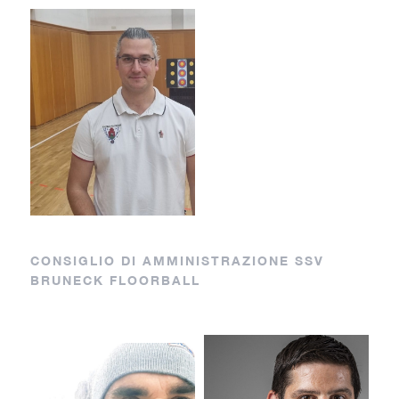
AZ
KF
CONSIGLIO DI AMMINISTRAZIONE SSV
BRUNECK FLOORBALL
Capo sezione
Segretario
Arne
Klaus
Zingerle
Fischnaller
DF
LC