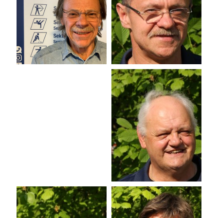
Vice caposezione
Tesoriere
Wilfried
Franz
Tinkhauser
Obkircher
EP
GP
Direttore sportivo e
capitano 1a squadra
Capitano 2a squadra
Engelbert
Giorgio
Plaickner
Pramstaller