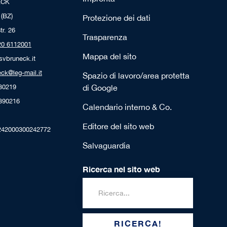
ECK
 (BZ)
Protezione dei dati
tr. 26
Trasparenza
20 6112001
Mappa del sito
svbruneck.it
ck@leg-mail.it
Spazio di lavoro/area protetta
230219
di Google
4390216
Calendario interno & Co.
Editore del sito web
242000300242772
Salvaguardia
Ricerca nel sito web