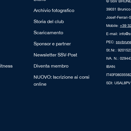
© SSV BRUN
39031 Brunico
Archivio fotografico
Josef-Ferrari-S
Storia del club
Mobile:
+39 3
Scaricamento
E-mail: info@s
PEC:
ssvbrune
Sponsor e partner
St.Nr.: 92015
Newsletter SSV-Post
IVA. N.: 0294
itness
Diventa membro
IBAN:
IT40F0803558
NUOVO: Iscrizione ai corsi
SDI: USAL8PV
online