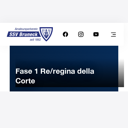
Fase 1 Re/regina della
Corte
22
OTTOBRE
2022
Sabato
14:30
-
Orologio