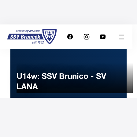
U14w: SSV Brunico - SV
LANA
11
DICEMBRE
2022
Domenica
11:00
-
Orologio