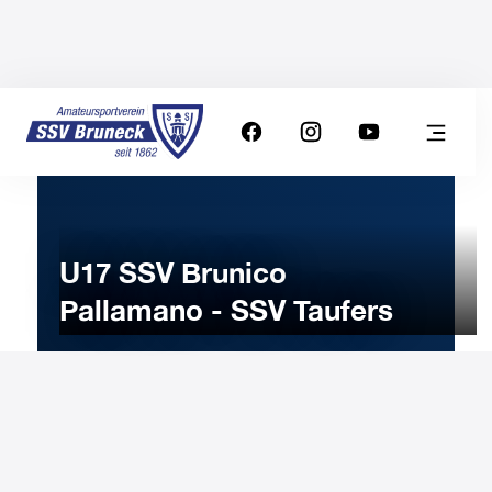
U17 SSV Brunico
Pallamano - SSV Taufers
19
NOVEMBRE
2022
Sabato
16:30
-
Orologio