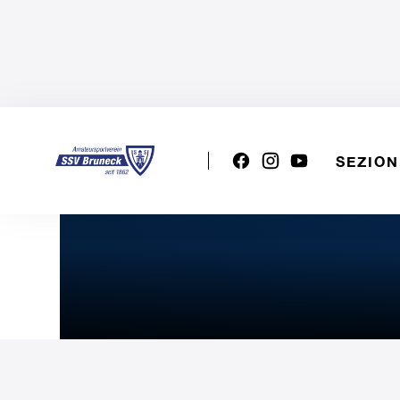
SEZION
VSS U15w (Bianco): San 