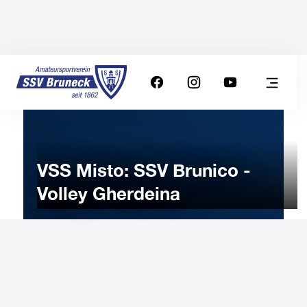
VSS Misto: SSV Brunico -
Volley Gherdeina
14
DICEMBRE
2022
Mercoledì
20:10
-
Orologio