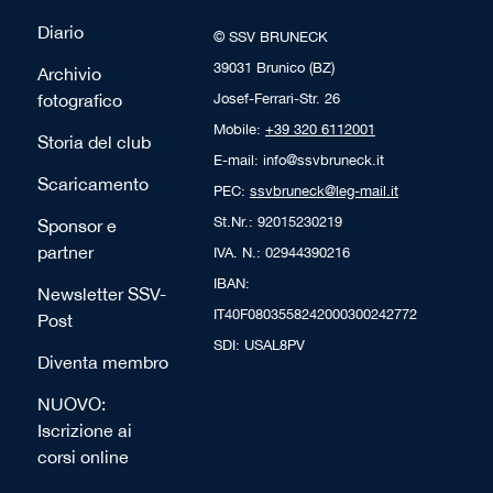
Diario
© SSV BRUNECK
39031 Brunico (BZ)
Archivio
fotografico
Josef-Ferrari-Str. 26
Mobile:
+39 320 6112001
Storia del club
E-mail: info@ssvbruneck.it
Scaricamento
PEC:
ssvbruneck@leg-mail.it
St.Nr.: 92015230219
Sponsor e
partner
IVA. N.: 02944390216
IBAN:
Newsletter SSV-
IT40F0803558242000300242772
Post
SDI: USAL8PV
Diventa membro
NUOVO:
Iscrizione ai
corsi online