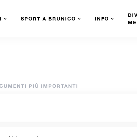
DI
I
SPORT A BRUNICO
INFO
ME
SCARICAMENTO
KIT DI MARCA
OCUMENTI PIÙ IMPORTANTI