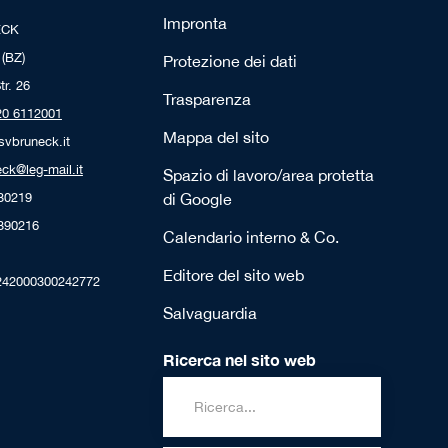
Impronta
ECK
 (BZ)
Protezione dei dati
tr. 26
Trasparenza
20 6112001
Mappa del sito
svbruneck.it
ck@leg-mail.it
Spazio di lavoro/area protetta
230219
di Google
4390216
Calendario interno & Co.
Editore del sito web
242000300242772
Salvaguardia
Ricerca nel sito web