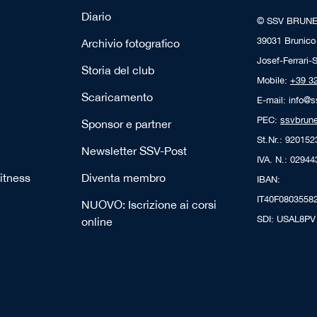
Diario
© SSV BRUN
39031 Brunico
Archivio fotografico
Josef-Ferrari-S
Storia del club
Mobile:
+39 3
Scaricamento
E-mail: info@s
PEC:
ssvbrune
Sponsor e partner
St.Nr.: 92015
Newsletter SSV-Post
IVA. N.: 0294
itness
Diventa membro
IBAN:
IT40F0803558
NUOVO: Iscrizione ai corsi
SDI: USAL8PV
online