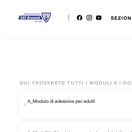
SEZION
QUI TROVERETE TUTTI I MODULI E I D
A_Modulo di adesione per adulti