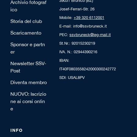
39031 Brunico (BZ)
Archivio fotograf
ico
Josef-Ferrari-Str. 26
Mobile:
+39 320 6112001
Storia del club
E-mail: info@ssvbruneck.it
Scaricamento
PEC:
ssvbruneck@leg-mail.it
St.Nr.: 92015230219
Sponsor e partn
er
IVA. N.: 02944390216
IBAN:
Newsletter SSV-
IT40F0803558242000300242772
Post
SDI: USAL8PV
Diventa membro
NUOVO: Iscrizio
ne ai corsi onlin
e
INFO