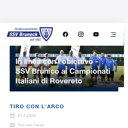
In linea con l'obiettivo -
SSV Brunico ai Campionati
Italiani di Rovereto
TIRO CON L'ARCO
21.7.2025
Tiro con l'arco