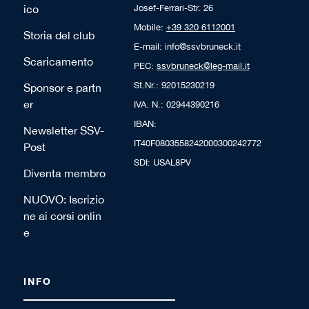
ico
Josef-Ferrari-Str. 26
Mobile:
+39 320 6112001
Storia del club
E-mail: info@ssvbruneck.it
Scaricamento
PEC:
ssvbruneck@leg-mail.it
St.Nr.: 92015230219
Sponsor e partn
er
IVA. N.: 02944390216
IBAN:
Newsletter SSV-
IT40F0803558242000300242772
Post
SDI: USAL8PV
Diventa membro
NUOVO: Iscrizio
ne ai corsi onlin
e
INFO