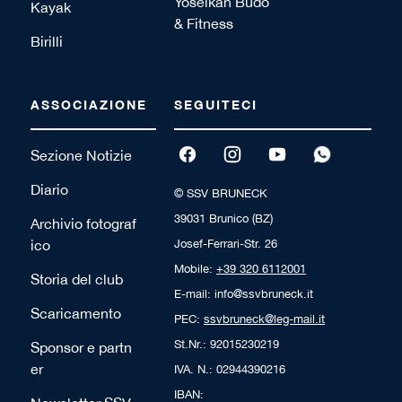
Yoseikan Budo
Kayak
& Fitness
Birilli
ASSOCIAZIONE
SEGUITECI
Sezione Notizie
Diario
© SSV BRUNECK
39031 Brunico (BZ)
Archivio fotograf
ico
Josef-Ferrari-Str. 26
Mobile:
+39 320 6112001
Storia del club
E-mail: info@ssvbruneck.it
Scaricamento
PEC:
ssvbruneck@leg-mail.it
St.Nr.: 92015230219
Sponsor e partn
er
IVA. N.: 02944390216
IBAN: