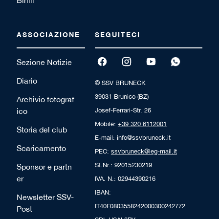
ASSOCIAZIONE
SEGUITECI
Sezione Notizie
Diario
© SSV BRUNECK
39031 Brunico (BZ)
Archivio fotograf
ico
Josef-Ferrari-Str. 26
Mobile:
+39 320 6112001
Storia del club
E-mail: info@ssvbruneck.it
Scaricamento
PEC:
ssvbruneck@leg-mail.it
St.Nr.: 92015230219
Sponsor e partn
er
IVA. N.: 02944390216
IBAN:
Newsletter SSV-
IT40F0803558242000300242772
Post