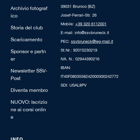
39031 Brunico (BZ)
Archivio fotograf
ico
Josef-Ferrari-Str. 26
Mobile:
+39 320 6112001
Storia del club
E-mail: info@ssvbruneck.it
Scaricamento
PEC:
ssvbruneck@leg-mail.it
St.Nr.: 92015230219
Sponsor e partn
er
IVA. N.: 02944390216
IBAN:
Newsletter SSV-
IT40F0803558242000300242772
Post
SDI: USAL8PV
Diventa membro
NUOVO: Iscrizio
ne ai corsi onlin
e
INFO