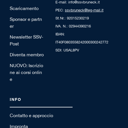
E-mail: info@ssvbruneck.it
Scaricamento
PEC:
ssvbruneck@leg-mail.it
St.Nr.: 92015230219
Sponsor e partn
er
IVA. N.: 02944390216
IBAN:
Newsletter SSV-
IT40F0803558242000300242772
Post
SDI: USAL8PV
Diventa membro
NUOVO: Iscrizio
ne ai corsi onlin
e
INFO
Contatto e approccio
Impronta